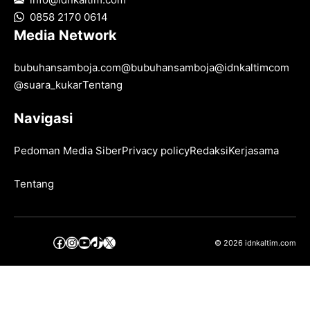
0858 2170 0614
Media Network
bubuhansamboja.com
@
bubuhansamboja
@
idnkaltimcom
@
suara_kukar
Tentang
Navigasi
Pedoman Media Siber
Privacy policy
Redaksi
Kerjasama
Tentang
Facebook
Instagram
YouTube
TikTok
X
© 2026 idnkaltim.com