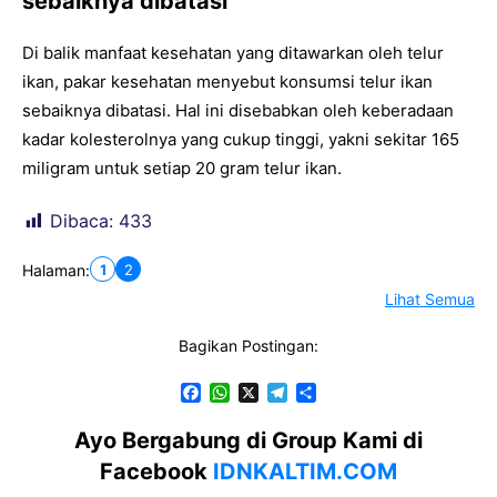
sebaiknya dibatasi
Di balik manfaat kesehatan yang ditawarkan oleh telur
ikan, pakar kesehatan menyebut konsumsi telur ikan
sebaiknya dibatasi. Hal ini disebabkan oleh keberadaan
kadar kolesterolnya yang cukup tinggi, yakni sekitar 165
miligram untuk setiap 20 gram telur ikan.
Dibaca:
433
1
2
Halaman:
Lihat Semua
Bagikan Postingan:
F
W
X
T
S
a
h
e
h
c
a
l
a
Ayo Bergabung di Group Kami di
e
t
e
r
Facebook
IDNKALTIM.COM
b
s
g
e
o
A
r