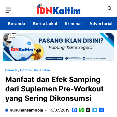
Langsung
ke
isi
Beranda
Berita Lokal
Kriminal
Advertorial
Beranda
/
Informasi Kesehatan
Manfaat dan Efek Samping
dari Suplemen Pre-Workout
yang Sering Dikonsumsi
Facebook
WhatsApp
X
Telegram
Share
bubuhansamboja
19/07/2019