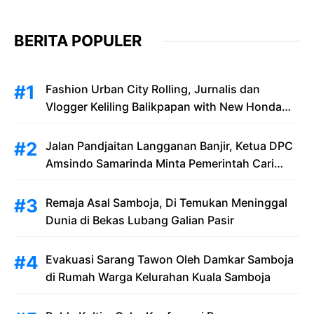
BERITA POPULER
Fashion Urban City Rolling, Jurnalis dan
Vlogger Keliling Balikpapan with New Honda
Stylo 160
Jalan Pandjaitan Langganan Banjir, Ketua DPC
Amsindo Samarinda Minta Pemerintah Cari
Solusi Saat Penumpang Bandara dan
Masyarakat Terjebak Banjir
Remaja Asal Samboja, Di Temukan Meninggal
Dunia di Bekas Lubang Galian Pasir
Evakuasi Sarang Tawon Oleh Damkar Samboja
di Rumah Warga Kelurahan Kuala Samboja