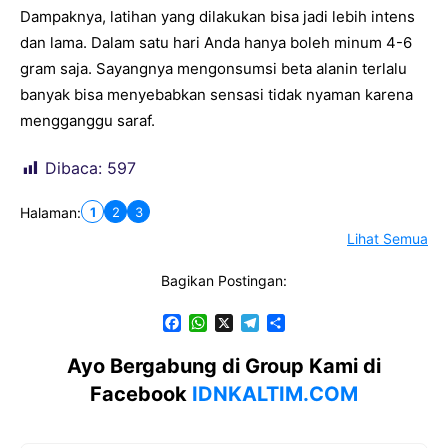
Dampaknya, latihan yang dilakukan bisa jadi lebih intens
dan lama. Dalam satu hari Anda hanya boleh minum 4-6
gram saja. Sayangnya mengonsumsi beta alanin terlalu
banyak bisa menyebabkan sensasi tidak nyaman karena
mengganggu saraf.
Dibaca:
597
1
2
3
Halaman:
Lihat Semua
Bagikan Postingan:
F
W
X
T
S
a
h
e
h
c
a
l
a
Ayo Bergabung di Group Kami di
e
t
e
r
Facebook
IDNKALTIM.COM
b
s
g
e
o
A
r
o
p
a