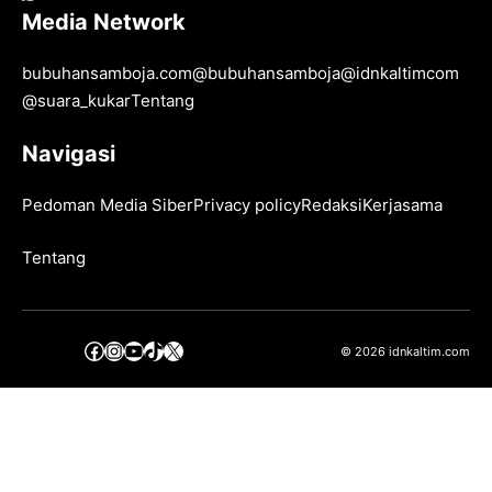
Media Network
bubuhansamboja.com
@
bubuhansamboja
@
idnkaltimcom
@
suara_kukar
Tentang
Navigasi
Pedoman Media Siber
Privacy policy
Redaksi
Kerjasama
Tentang
Facebook
Instagram
YouTube
TikTok
X
© 2026 idnkaltim.com