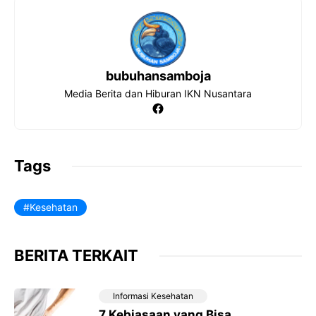
k
p
m
bubuhansamboja
Media Berita dan Hiburan IKN Nusantara
Facebook
Tags
Kesehatan
BERITA TERKAIT
Informasi Kesehatan
7 Kebiasaan yang Bisa