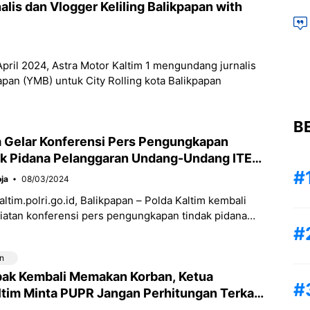
alis dan Vlogger Keliling Balikpapan with
pril 2024, Astra Motor Kaltim 1 mengundang jurnalis
apan (YMB) untuk City Rolling kota Balikpapan
B
m Gelar Konferensi Pers Pengungkapan
k Pidana Pelanggaran Undang-Undang ITE
afi
ja
08/03/2024
ltim.polri.go.id, Balikpapan – Polda Kaltim kembali
iatan konferensi pers pengungkapan tindak pidana
ndang-Undang ITE dan pornografi, Jumat (8/3/2024).
rs pengungkapan tindak pidana
n
ak Kembali Memakan Korban, Ketua
tim Minta PUPR Jangan Perhitungan Terkait
r Segera Dibangun