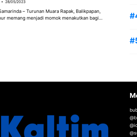
28/05/2023
 Samarinda – Turunan Muara Rapak, Balikpapan,
mur memang menjadi momok menakutkan bagi
g melintas. Bagaimana tidak, di jalan ini sudah
san
M
bu
@
b
@
i
@
s