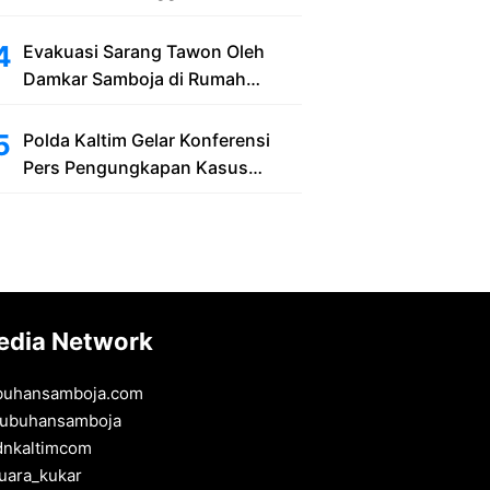
Bekas Lubang Galian Pasir
Evakuasi Sarang Tawon Oleh
Damkar Samboja di Rumah
Warga Kelurahan Kuala Samboja
Polda Kaltim Gelar Konferensi
Pers Pengungkapan Kasus
Tindak Pidana Pelanggaran
Undang-Undang ITE dan
Pornografi
edia Network
buhansamboja.com
ubuhansamboja
dnkaltimcom
uara_kukar