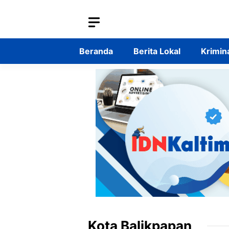
Langsung
ke
isi
Beranda
Berita Lokal
Krimin
Kota Balikpapan