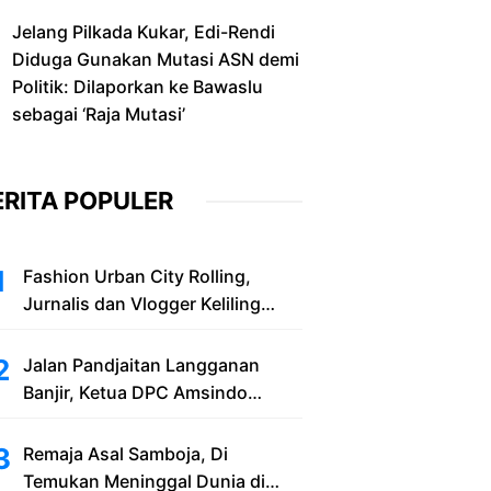
Jelang Pilkada Kukar, Edi-Rendi
Diduga Gunakan Mutasi ASN demi
Politik: Dilaporkan ke Bawaslu
sebagai ‘Raja Mutasi’
ERITA POPULER
Fashion Urban City Rolling,
Jurnalis dan Vlogger Keliling
Balikpapan with New Honda
Stylo 160
Jalan Pandjaitan Langganan
Banjir, Ketua DPC Amsindo
Samarinda Minta Pemerintah Cari
Solusi Saat Penumpang Bandara
Remaja Asal Samboja, Di
dan Masyarakat Terjebak Banjir
Temukan Meninggal Dunia di