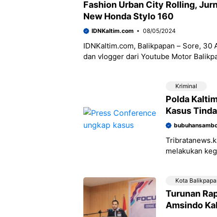
Fashion Urban City Rolling, Jurn
New Honda Stylo 160
IDNKaltim.com
08/05/2024
IDNKaltim.com, Balikpapan – Sore, 30 A
dan vlogger dari Youtube Motor Balikp
Kriminal
Polda Kalti
Kasus Tinda
dan Pornogr
bubuhansambo
Tribratanews.ka
melakukan keg
pelanggaran U
Konferensi pe
Kota Balikpapa
Turunan Rap
Amsindo Kal
Flyover Aga