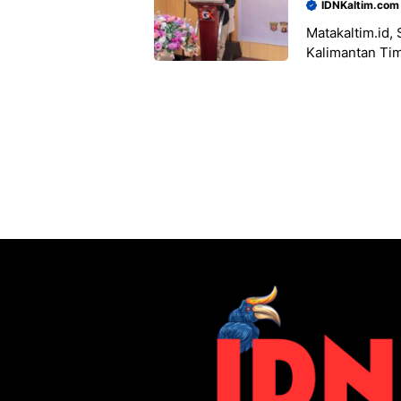
IDNKaltim.com
Matakaltim.id,
Kalimantan Ti
pengendara yan
memakan bela