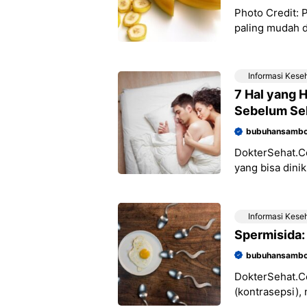
Photo Credit:
paling mudah d
membelinya di
Informasi Kese
7 Hal yang 
Sebelum Se
bubuhansambo
DokterSehat.Co
yang bisa dini
masturbasi bi
Informasi Kese
Spermisida:
bubuhansambo
DokterSehat.C
(kontrasepsi)
metode lainnya,