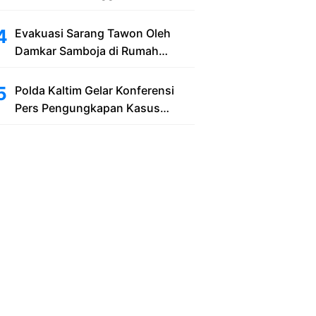
Bekas Lubang Galian Pasir
Evakuasi Sarang Tawon Oleh
Damkar Samboja di Rumah
Warga Kelurahan Kuala Samboja
Polda Kaltim Gelar Konferensi
Pers Pengungkapan Kasus
Tindak Pidana Pelanggaran
Undang-Undang ITE dan
Pornografi