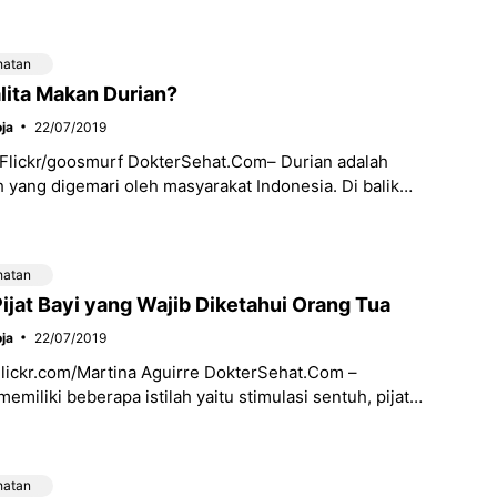
ondom.
hatan
lita Makan Durian?
ja
22/07/2019
 Flickr/goosmurf DokterSehat.Com– Durian adalah
h yang digemari oleh masyarakat Indonesia. Di balik
sangat kuat, durian dianggap sebagai salah satu
hatan
ijat Bayi yang Wajib Diketahui Orang Tua
ja
22/07/2019
Flickr.com/Martina Aguirre DokterSehat.Com –
 memiliki beberapa istilah yaitu stimulasi sentuh, pijat
sage, infant massage, dan lainnya. Unit Kerja
hatan