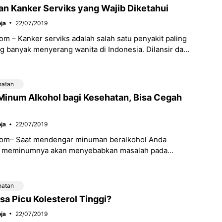
n Kanker Serviks yang Wajib Diketahui
ja
22/07/2019
m – Kanker serviks adalah salah satu penyakit paling
 banyak menyerang wanita di Indonesia. Dilansir dari
mentrian Kesehatan RI, setidaknya tercatat
hatan
Minum Alkohol bagi Kesehatan, Bisa Cegah
ja
22/07/2019
om– Saat mendengar minuman beralkohol Anda
a meminumnya akan menyebabkan masalah pada
ternyata manfaat alkohol baik bagi kesehatan, lho!
 secukupnya. Jika
hatan
isa Picu Kolesterol Tinggi?
ja
22/07/2019