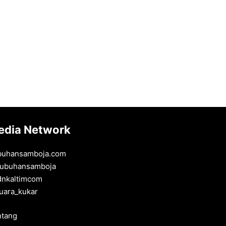
edia Network
buhansamboja.com
ubuhansamboja
dnkaltimcom
uara_kukar
ntang