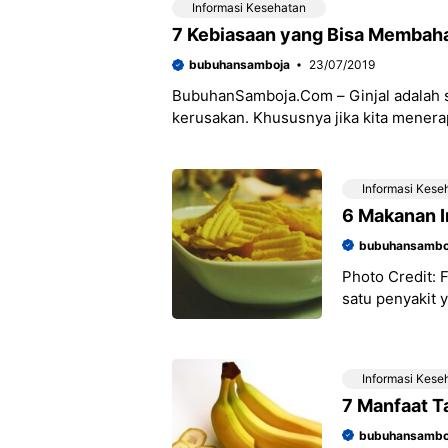
Informasi Kesehatan
7 Kebiasaan yang Bisa Membaha
bubuhansamboja
23/07/2019
BubuhanSamboja.Com – Ginjal adalah s
kerusakan. Khususnya jika kita menera
banyak orang yang
Informasi Kese
6 Makanan I
bubuhansambo
Photo Credit: 
satu penyakit 
Tak hanya bisa
Informasi Kese
7 Manfaat T
bubuhansambo