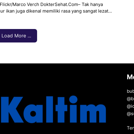
 Flickr/Marco Verch DokterSehat.Com– Tak hanya
lur ikan juga dikenal memiliki rasa yang sangat lezat
ai oleh banyak orang. Bahkan, jika
Load More ...
M
bu
@
b
@
i
@
s
Te