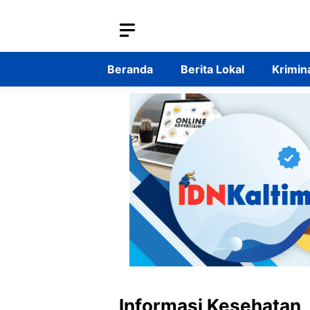
Langsung
ke
isi
Beranda
Berita Lokal
Krimin
Informasi Kesehatan