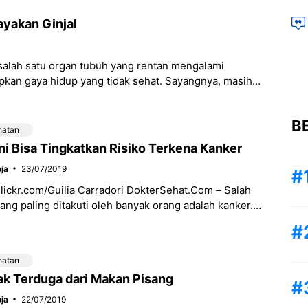
yakan Ginjal
alah satu organ tubuh yang rentan mengalami
pkan gaya hidup yang tidak sehat. Sayangnya, masih
B
hatan
ni Bisa Tingkatkan Risiko Terkena Kanker
ja
23/07/2019
Flickr.com/Guilia Carradori DokterSehat.Com – Salah
yang paling ditakuti oleh banyak orang adalah kanker.
 membuat risiko terkena kematian dini
hatan
ak Terduga dari Makan Pisang
ja
22/07/2019