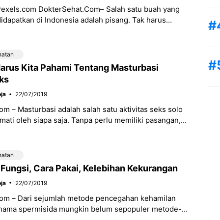
 Pexels.com DokterSehat.Com– Salah satu buah yang
idapatkan di Indonesia adalah pisang. Tak harus
 toko buah, banyak orang yang bahkan
hatan
Harus Kita Pahami Tentang Masturbasi
ks
ja
22/07/2019
m – Masturbasi adalah salah satu aktivitas seks solo
kmati oleh siapa saja. Tanpa perlu memiliki pasangan,
sa dilakukan untuk mendapatkan kenikmatan
hatan
 Fungsi, Cara Pakai, Kelebihan Kekurangan
ja
22/07/2019
om – Dari sejumlah metode pencegahan kehamilan
, nama spermisida mungkin belum sepopuler metode-
 seperti suntik KB, pil KB, spiral, vasektomi, hingga