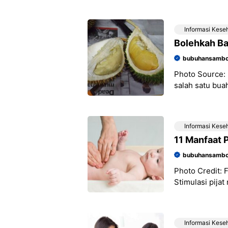
penggunaan k
Informasi Kese
Bolehkah Ba
bubuhansambo
Photo Source:
salah satu bua
aromanya yang 
Informasi Kese
11 Manfaat P
bubuhansambo
Photo Credit: 
Stimulasi pijat
bayi, baby mas
Koordinasi
Informasi Kese