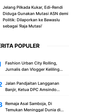
Jelang Pilkada Kukar, Edi-Rendi
Diduga Gunakan Mutasi ASN demi
Politik: Dilaporkan ke Bawaslu
sebagai ‘Raja Mutasi’
ERITA POPULER
Fashion Urban City Rolling,
Jurnalis dan Vlogger Keliling
Balikpapan with New Honda
Stylo 160
Jalan Pandjaitan Langganan
Banjir, Ketua DPC Amsindo
Samarinda Minta Pemerintah Cari
Solusi Saat Penumpang Bandara
Remaja Asal Samboja, Di
dan Masyarakat Terjebak Banjir
Temukan Meninggal Dunia di