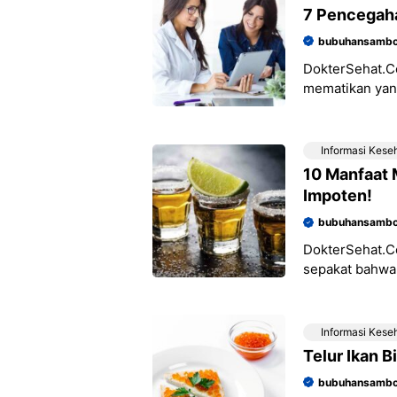
7 Pencegaha
bubuhansambo
DokterSehat.Co
mematikan yang
laman resmi Ke
Informasi Kese
10 Manfaat 
Impoten!
bubuhansambo
DokterSehat.C
sepakat bahw
tubuh. Namun, 
Asalkan minum
Informasi Kese
Telur Ikan B
bubuhansambo