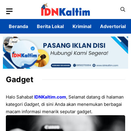
Langsung
ke
isi
Beranda
Berita Lokal
Kriminal
Advertorial
Gadget
Halo Sahabat
IDNKaltim.com
, Selamat datang di halaman
kategori
Gadget
, di sini Anda akan menemukan berbagai
macam informasi menarik seputar gadget.