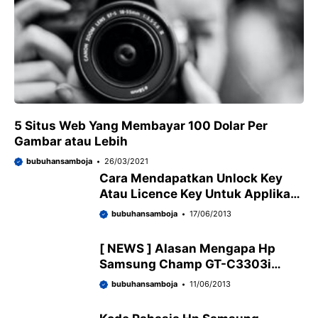
5 Situs Web Yang Membayar 100 Dolar Per
Gambar atau Lebih
bubuhansamboja
26/03/2021
Cara Mendapatkan Unlock Key
Atau Licence Key Untuk Applikasi
Ultra Mp3
bubuhansamboja
17/06/2013
[ NEWS ] Alasan Mengapa Hp
Samsung Champ GT-C3303i
Tidak Bisa Streaming
bubuhansamboja
11/06/2013
YouTube/Video Konten Tidak Di
Dukung