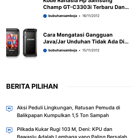
Kode Rahasia Hp Samsung
Champ GT-C3303i Terbaru Dan
Terlengkap 2013
bubuhansamboja
18/11/2012
Cara Mengatasi Gangguan
Java/Jar Unduhan Tidak Ada Di
hp Samsung Champ GT-C3303i
bubuhansamboja
15/11/2012
BERITA PILIHAN
Aksi Peduli Lingkungan, Ratusan Pemuda di
Balikpapan Kumpulkan 1,5 Ton Sampah
Pilkada Kukar Rugi 103 M, Deni: KPU dan
Bawaslu Adalah Lembaga yang Paling Bersalah