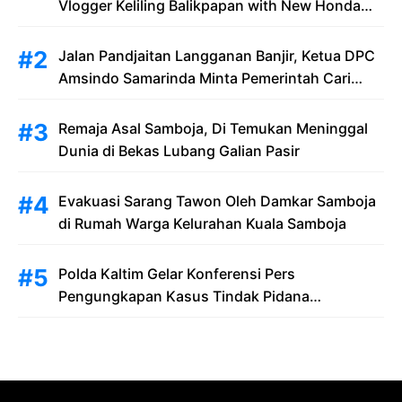
Vlogger Keliling Balikpapan with New Honda
Stylo 160
Jalan Pandjaitan Langganan Banjir, Ketua DPC
Amsindo Samarinda Minta Pemerintah Cari
Solusi Saat Penumpang Bandara dan
Masyarakat Terjebak Banjir
Remaja Asal Samboja, Di Temukan Meninggal
Dunia di Bekas Lubang Galian Pasir
Evakuasi Sarang Tawon Oleh Damkar Samboja
di Rumah Warga Kelurahan Kuala Samboja
Polda Kaltim Gelar Konferensi Pers
Pengungkapan Kasus Tindak Pidana
Pelanggaran Undang-Undang ITE dan
Pornografi