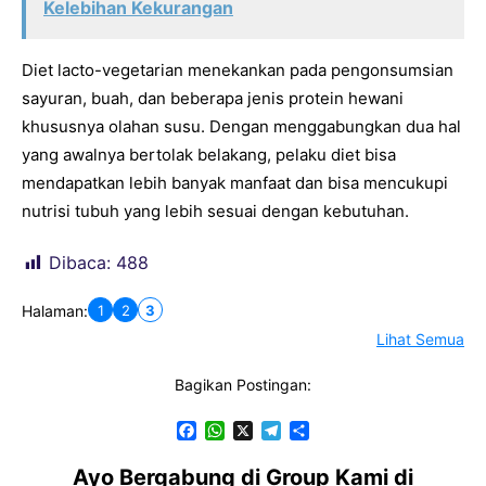
Kelebihan Kekurangan
Diet lacto-vegetarian menekankan pada pengonsumsian
sayuran, buah, dan beberapa jenis protein hewani
khususnya olahan susu. Dengan menggabungkan dua hal
yang awalnya bertolak belakang, pelaku diet bisa
mendapatkan lebih banyak manfaat dan bisa mencukupi
nutrisi tubuh yang lebih sesuai dengan kebutuhan.
Dibaca:
488
1
2
3
Halaman:
Lihat Semua
Bagikan Postingan:
F
W
X
T
S
a
h
e
h
c
a
l
a
Ayo Bergabung di Group Kami di