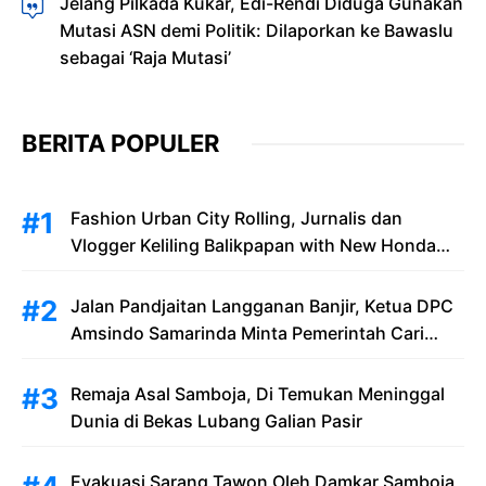
Jelang Pilkada Kukar, Edi-Rendi Diduga Gunakan
Mutasi ASN demi Politik: Dilaporkan ke Bawaslu
sebagai ‘Raja Mutasi’
BERITA POPULER
Fashion Urban City Rolling, Jurnalis dan
Vlogger Keliling Balikpapan with New Honda
Stylo 160
Jalan Pandjaitan Langganan Banjir, Ketua DPC
Amsindo Samarinda Minta Pemerintah Cari
Solusi Saat Penumpang Bandara dan
Masyarakat Terjebak Banjir
Remaja Asal Samboja, Di Temukan Meninggal
Dunia di Bekas Lubang Galian Pasir
Evakuasi Sarang Tawon Oleh Damkar Samboja