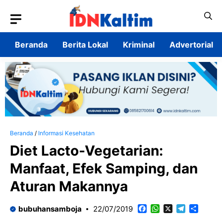
Langsung
ke
isi
Beranda
Berita Lokal
Kriminal
Advertorial
Beranda
/
Informasi Kesehatan
Diet Lacto-Vegetarian:
Manfaat, Efek Samping, dan
Aturan Makannya
Facebook
WhatsApp
X
Telegram
Share
bubuhansamboja
22/07/2019