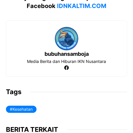
e
t
e
r
Facebook
IDNKALTIM.COM
b
s
g
e
o
A
r
o
p
a
k
p
m
bubuhansamboja
Media Berita dan Hiburan IKN Nusantara
Facebook
Tags
Kesehatan
BERITA TERKAIT