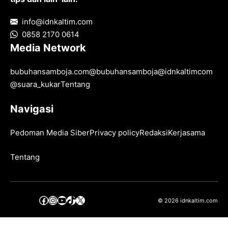
info@idnkaltim.com
0858 2170 0614
Media Network
bubuhansamboja.com
@
bubuhansamboja
@
idnkaltimcom
@
suara_kukar
Tentang
Navigasi
Pedoman Media Siber
Privacy policy
Redaksi
Kerjasama
Tentang
Facebook
Instagram
YouTube
TikTok
X
© 2026 idnkaltim.com