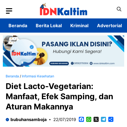
Langsung
ke
isi
Beranda
Berita Lokal
Kriminal
Advertorial
Beranda
/
Informasi Kesehatan
Diet Lacto-Vegetarian:
Manfaat, Efek Samping, dan
Aturan Makannya
Facebook
WhatsApp
X
Telegram
Share
bubuhansamboja
22/07/2019