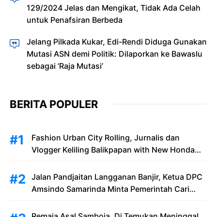
129/2024 Jelas dan Mengikat, Tidak Ada Celah
untuk Penafsiran Berbeda
Jelang Pilkada Kukar, Edi-Rendi Diduga Gunakan
Mutasi ASN demi Politik: Dilaporkan ke Bawaslu
sebagai ‘Raja Mutasi’
BERITA POPULER
Fashion Urban City Rolling, Jurnalis dan
Vlogger Keliling Balikpapan with New Honda
Stylo 160
Jalan Pandjaitan Langganan Banjir, Ketua DPC
Amsindo Samarinda Minta Pemerintah Cari
Solusi Saat Penumpang Bandara dan
Masyarakat Terjebak Banjir
Remaja Asal Samboja, Di Temukan Meninggal