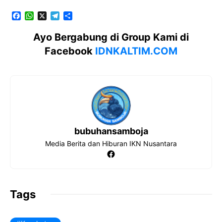
F
W
X
T
S
a
h
e
h
c
a
l
a
Ayo Bergabung di Group Kami di
e
t
e
r
Facebook
IDNKALTIM.COM
b
s
g
e
o
A
r
o
p
a
k
p
m
bubuhansamboja
Media Berita dan Hiburan IKN Nusantara
Facebook
Tags