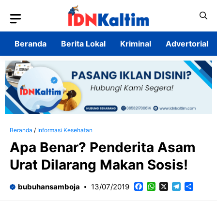
Langsung
ke
isi
Beranda
Berita Lokal
Kriminal
Advertorial
Beranda
/
Informasi Kesehatan
Apa Benar? Penderita Asam
Urat Dilarang Makan Sosis!
Facebook
WhatsApp
X
Telegram
Share
bubuhansamboja
13/07/2019