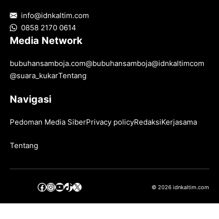
info@idnkaltim.com
0858 2170 0614
Media Network
bubuhansamboja.com
@
bubuhansamboja
@
idnkaltimcom
@
suara_kukar
Tentang
Navigasi
Pedoman Media Siber
Privacy policy
Redaksi
Kerjasama
Tentang
Facebook
Instagram
YouTube
TikTok
X
© 2026 idnkaltim.com