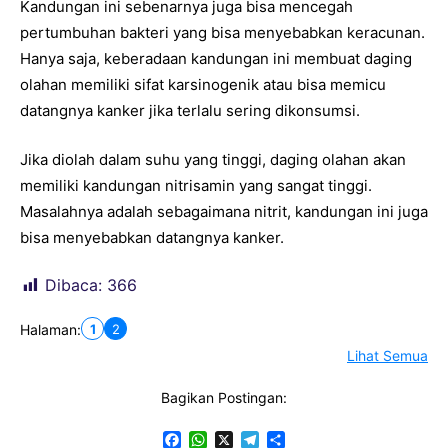
Kandungan ini sebenarnya juga bisa mencegah
pertumbuhan bakteri yang bisa menyebabkan keracunan.
Hanya saja, keberadaan kandungan ini membuat daging
olahan memiliki sifat karsinogenik atau bisa memicu
datangnya kanker jika terlalu sering dikonsumsi.
Jika diolah dalam suhu yang tinggi, daging olahan akan
memiliki kandungan nitrisamin yang sangat tinggi.
Masalahnya adalah sebagaimana nitrit, kandungan ini juga
bisa menyebabkan datangnya kanker.
Dibaca:
366
1
2
Halaman:
Lihat Semua
Bagikan Postingan:
F
W
X
T
S