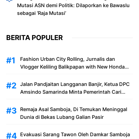
Mutasi ASN demi Politik: Dilaporkan ke Bawaslu
sebagai ‘Raja Mutasi’
BERITA POPULER
Fashion Urban City Rolling, Jurnalis dan
Vlogger Keliling Balikpapan with New Honda
Stylo 160
Jalan Pandjaitan Langganan Banjir, Ketua DPC
Amsindo Samarinda Minta Pemerintah Cari
Solusi Saat Penumpang Bandara dan
Masyarakat Terjebak Banjir
Remaja Asal Samboja, Di Temukan Meninggal
Dunia di Bekas Lubang Galian Pasir
Evakuasi Sarang Tawon Oleh Damkar Samboja