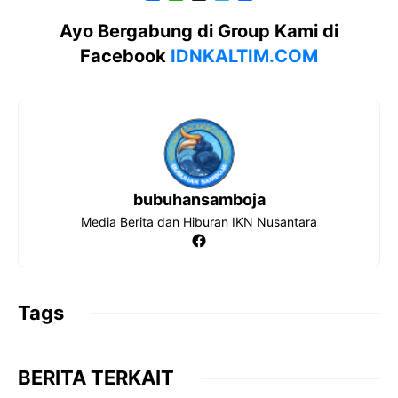
a
h
e
h
c
a
l
a
Ayo Bergabung di Group Kami di
e
t
e
r
Facebook
IDNKALTIM.COM
b
s
g
e
o
A
r
o
p
a
k
p
m
bubuhansamboja
Media Berita dan Hiburan IKN Nusantara
Facebook
Tags
BERITA TERKAIT