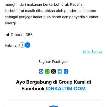
menghindari makanan berkarbohidrat. Padahal,
karbohidrat masih dibutuhkan oleh penderita diabetes
sebagai penjaga kadar gula darah dan penyedia sumber
energi.
Dibaca:
355
1
2
Halaman:
Lihat Semua
Bagikan Postingan:
F
W
X
T
S
a
h
e
h
c
a
l
a
Ayo Bergabung di Group Kami di
e
t
e
r
Facebook
IDNKALTIM.COM
b
s
g
e
o
A
r
o
p
a
k
p
m