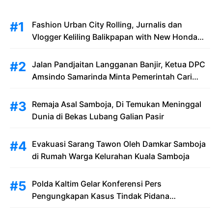
Fashion Urban City Rolling, Jurnalis dan
Vlogger Keliling Balikpapan with New Honda
Stylo 160
Jalan Pandjaitan Langganan Banjir, Ketua DPC
Amsindo Samarinda Minta Pemerintah Cari
Solusi Saat Penumpang Bandara dan
Masyarakat Terjebak Banjir
Remaja Asal Samboja, Di Temukan Meninggal
Dunia di Bekas Lubang Galian Pasir
Evakuasi Sarang Tawon Oleh Damkar Samboja
di Rumah Warga Kelurahan Kuala Samboja
Polda Kaltim Gelar Konferensi Pers
Pengungkapan Kasus Tindak Pidana
Pelanggaran Undang-Undang ITE dan