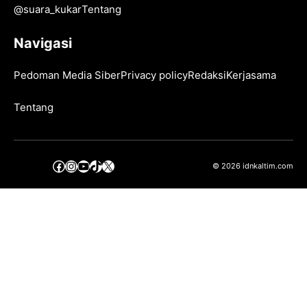
@
suara_kukar
Tentang
Navigasi
Pedoman Media Siber
Privacy policy
Redaksi
Kerjasama
Tentang
Facebook
Instagram
YouTube
TikTok
X
© 2026 idnkaltim.com