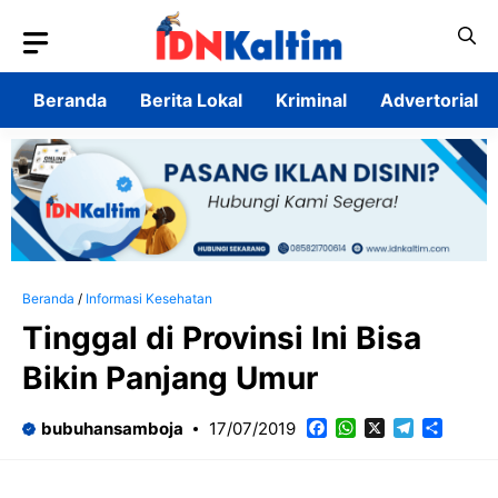
Langsung
ke
isi
Beranda
Berita Lokal
Kriminal
Advertorial
Beranda
/
Informasi Kesehatan
Tinggal di Provinsi Ini Bisa
Bikin Panjang Umur
Facebook
WhatsApp
X
Telegram
Share
bubuhansamboja
17/07/2019