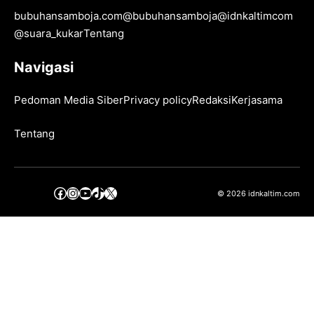
bubuhansamboja.com
@
bubuhansamboja
@
idnkaltimcom
@
suara_kukar
Tentang
Navigasi
Pedoman Media Siber
Privacy policy
Redaksi
Kerjasama
Tentang
Facebook
Instagram
YouTube
TikTok
X
© 2026 idnkaltim.com