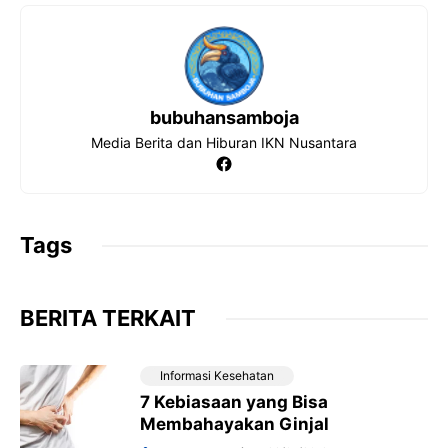
k
p
m
bubuhansamboja
Media Berita dan Hiburan IKN Nusantara
Facebook
Tags
BERITA TERKAIT
Informasi Kesehatan
7 Kebiasaan yang Bisa
Membahayakan Ginjal