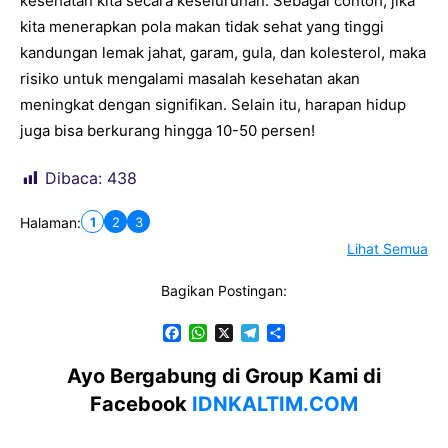
kesehatan kita secara keseluruhan. Sebagai contoh, jika
kita menerapkan pola makan tidak sehat yang tinggi
kandungan lemak jahat, garam, gula, dan kolesterol, maka
risiko untuk mengalami masalah kesehatan akan
meningkat dengan signifikan. Selain itu, harapan hidup
juga bisa berkurang hingga 10-50 persen!
Dibaca:
438
1
2
3
Halaman:
Lihat Semua
Bagikan Postingan:
F
W
X
T
S
a
h
e
h
c
a
l
a
Ayo Bergabung di Group Kami di
e
t
e
r
Facebook
IDNKALTIM.COM
b
s
g
e
o
A
r
o
p
a