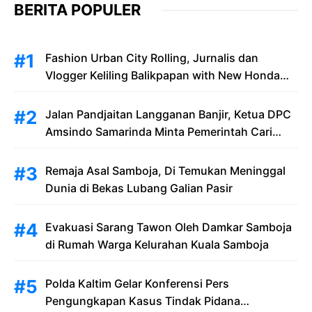
BERITA POPULER
Fashion Urban City Rolling, Jurnalis dan
Vlogger Keliling Balikpapan with New Honda
Stylo 160
Jalan Pandjaitan Langganan Banjir, Ketua DPC
Amsindo Samarinda Minta Pemerintah Cari
Solusi Saat Penumpang Bandara dan
Masyarakat Terjebak Banjir
Remaja Asal Samboja, Di Temukan Meninggal
Dunia di Bekas Lubang Galian Pasir
Evakuasi Sarang Tawon Oleh Damkar Samboja
di Rumah Warga Kelurahan Kuala Samboja
Polda Kaltim Gelar Konferensi Pers
Pengungkapan Kasus Tindak Pidana