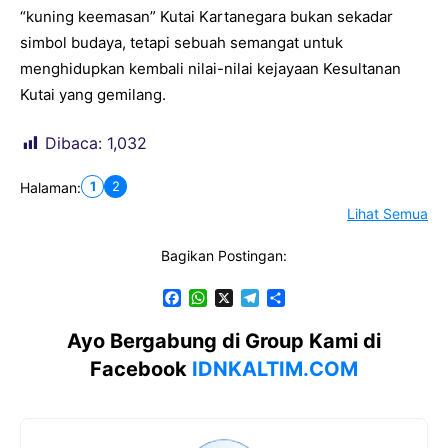
“kuning keemasan” Kutai Kartanegara bukan sekadar
simbol budaya, tetapi sebuah semangat untuk
menghidupkan kembali nilai-nilai kejayaan Kesultanan
Kutai yang gemilang.
Dibaca:
1,032
1
2
Halaman:
Lihat Semua
Bagikan Postingan:
F
W
X
T
S
a
h
e
h
c
a
l
a
Ayo Bergabung di Group Kami di
e
t
e
r
Facebook
IDNKALTIM.COM
b
s
g
e
o
A
r
o
p
a
k
p
m