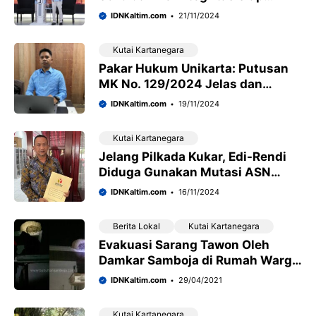
Tangani Tambang Ilegal di Kukar
IDNKaltim.com
21/11/2024
Kutai Kartanegara
Pakar Hukum Unikarta: Putusan
MK No. 129/2024 Jelas dan
Mengikat, Tidak Ada Celah untuk
IDNKaltim.com
19/11/2024
Penafsiran Berbeda
Kutai Kartanegara
Jelang Pilkada Kukar, Edi-Rendi
Diduga Gunakan Mutasi ASN
demi Politik: Dilaporkan ke
IDNKaltim.com
16/11/2024
Bawaslu sebagai ‘Raja Mutasi’
Berita Lokal
Kutai Kartanegara
Evakuasi Sarang Tawon Oleh
Damkar Samboja di Rumah Warga
Kelurahan Kuala Samboja
IDNKaltim.com
29/04/2021
Kutai Kartanegara