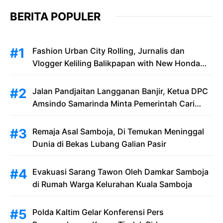
BERITA POPULER
Fashion Urban City Rolling, Jurnalis dan
Vlogger Keliling Balikpapan with New Honda
Stylo 160
Jalan Pandjaitan Langganan Banjir, Ketua DPC
Amsindo Samarinda Minta Pemerintah Cari
Solusi Saat Penumpang Bandara dan
Masyarakat Terjebak Banjir
Remaja Asal Samboja, Di Temukan Meninggal
Dunia di Bekas Lubang Galian Pasir
Evakuasi Sarang Tawon Oleh Damkar Samboja
di Rumah Warga Kelurahan Kuala Samboja
Polda Kaltim Gelar Konferensi Pers