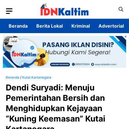
Langsung
ke
isi
Beranda
Berita Lokal
Kriminal
Advertorial
Beranda
/
Kutai Kartanegara
Dendi Suryadi: Menuju
Pemerintahan Bersih dan
Menghidupkan Kejayaan
“Kuning Keemasan” Kutai