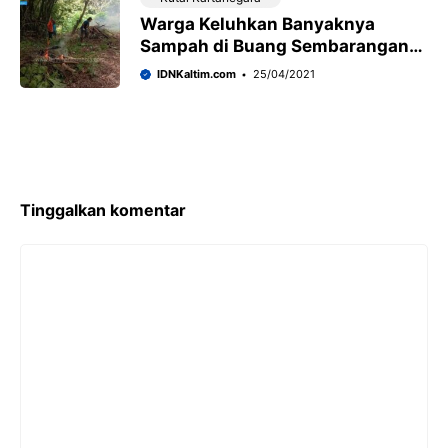
Warga Keluhkan Banyaknya
Sampah di Buang Sembarangan
di Pinggir Jalan Dekat Dengan
IDNKaltim.com
25/04/2021
Makam Pahlawan
Tinggalkan komentar
Komentar