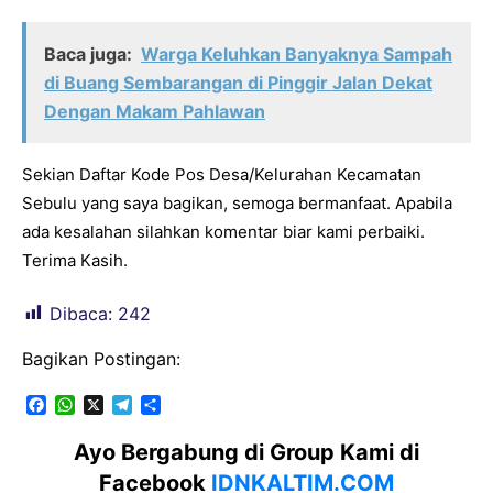
Baca juga:
Warga Keluhkan Banyaknya Sampah
di Buang Sembarangan di Pinggir Jalan Dekat
Dengan Makam Pahlawan
Sekian Daftar Kode Pos Desa/Kelurahan Kecamatan
Sebulu yang saya bagikan, semoga bermanfaat. Apabila
ada kesalahan silahkan komentar biar kami perbaiki.
Terima Kasih.
Dibaca:
242
Bagikan Postingan:
F
W
X
T
S
a
h
e
h
c
a
l
a
Ayo Bergabung di Group Kami di
e
t
e
r
Facebook
IDNKALTIM.COM
b
s
g
e