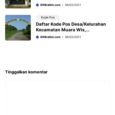
Kabupaten Kutai Kartanegara
IDNKaltim.com
06/02/2021
Kode Pos
Daftar Kode Pos Desa/Kelurahan
Kecamatan Muara Wis,
Kabupaten Kutai Kartanegara
IDNKaltim.com
06/02/2021
Tinggalkan komentar
Komentar