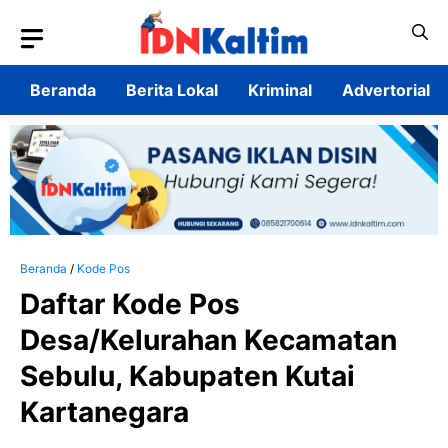
Langsung
ke
isi
Beranda
Berita Lokal
Kriminal
Advertorial
Beranda
/
Kode Pos
Daftar Kode Pos
Desa/Kelurahan Kecamatan
Sebulu, Kabupaten Kutai
Kartanegara