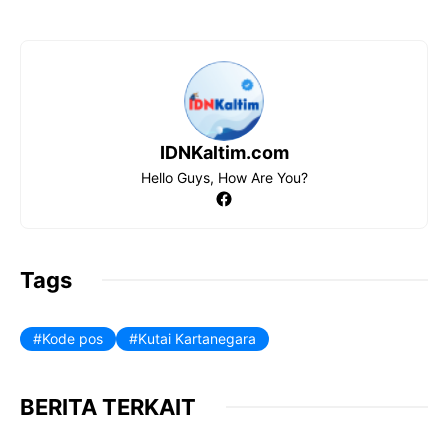
o
A
r
o
p
a
k
p
m
IDNKaltim.com
Hello Guys, How Are You?
Facebook
Tags
Kode pos
Kutai Kartanegara
BERITA TERKAIT