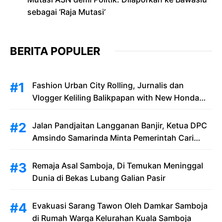
sebagai ‘Raja Mutasi’
BERITA POPULER
Fashion Urban City Rolling, Jurnalis dan
Vlogger Keliling Balikpapan with New Honda
Stylo 160
Jalan Pandjaitan Langganan Banjir, Ketua DPC
Amsindo Samarinda Minta Pemerintah Cari
Solusi Saat Penumpang Bandara dan
Masyarakat Terjebak Banjir
Remaja Asal Samboja, Di Temukan Meninggal
Dunia di Bekas Lubang Galian Pasir
Evakuasi Sarang Tawon Oleh Damkar Samboja
di Rumah Warga Kelurahan Kuala Samboja