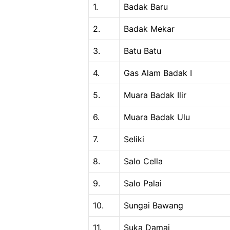
1.
Badak Baru
2.
Badak Mekar
3.
Batu Batu
4.
Gas Alam Badak I
5.
Muara Badak Ilir
6.
Muara Badak Ulu
7.
Seliki
8.
Salo Cella
9.
Salo Palai
10.
Sungai Bawang
11.
Suka Damai