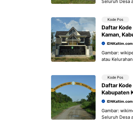
Seluruh Desa 
Kutai Kartaneg
Posnya: NO
Kode Pos
Daftar Kode
Kaman, Kabu
IDNKaltim.com
Gambar: wikipe
atau Keluraha
Kartanegara, P
NO DESA/KEL
Kode Pos
Daftar Kode
Kabupaten K
IDNKaltim.com
Gambar: wiki
Seluruh Desa 
Kartanegara, P
NO