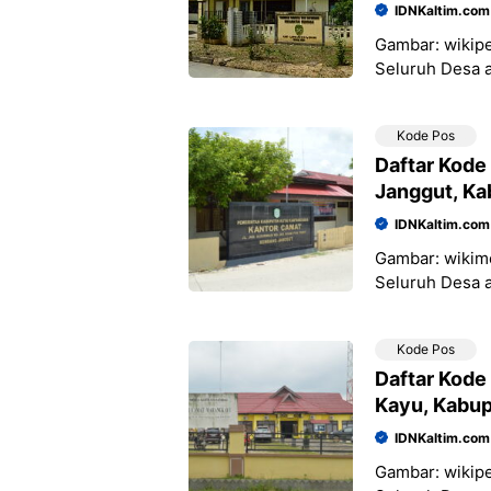
IDNKaltim.com
Gambar: wiki
Seluruh Desa 
Kartanegara, P
NO DESA/KEL
Kode Pos
Daftar Kod
Janggut, Ka
IDNKaltim.com
Gambar: wiki
Seluruh Desa 
Kabupaten Kuta
Daftar Kode P
Kode Pos
Daftar Kode
Kayu, Kabup
IDNKaltim.com
Gambar: wiki