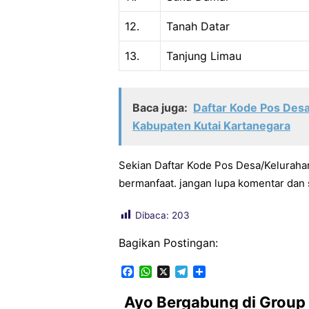
12.
Tanah Datar
13.
Tanjung Limau
Baca juga:
Daftar Kode Pos Des
Kabupaten Kutai Kartanegara
Sekian Daftar Kode Pos Desa/Kelurah
bermanfaat. jangan lupa komentar dan s
Dibaca:
203
Bagikan Postingan:
F
W
X
T
S
a
h
e
h
c
a
l
a
Ayo Bergabung di Group
e
t
e
r