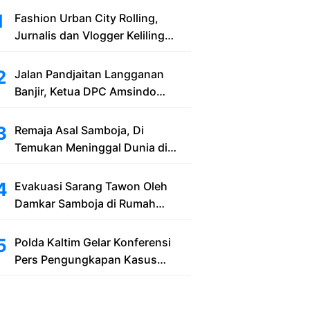
Fashion Urban City Rolling,
Jurnalis dan Vlogger Keliling
Balikpapan with New Honda
Stylo 160
Jalan Pandjaitan Langganan
Banjir, Ketua DPC Amsindo
Samarinda Minta Pemerintah Cari
Solusi Saat Penumpang Bandara
Remaja Asal Samboja, Di
dan Masyarakat Terjebak Banjir
Temukan Meninggal Dunia di
Bekas Lubang Galian Pasir
Evakuasi Sarang Tawon Oleh
Damkar Samboja di Rumah
Warga Kelurahan Kuala Samboja
Polda Kaltim Gelar Konferensi
Pers Pengungkapan Kasus
Tindak Pidana Pelanggaran
Undang-Undang ITE dan