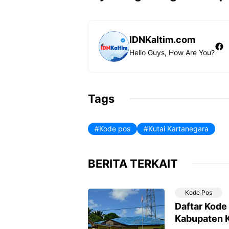
b
s
g
e
o
A
r
o
p
a
k
p
m
IDNKaltim.com
Fa
Hello Guys, How Are You?
Tags
Kode pos
Kutai Kartanegara
BERITA TERKAIT
Kode Pos
Daftar Kode
Kabupaten K