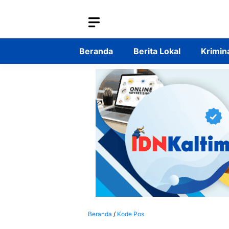
Langsung
ke
isi
Beranda
Berita Lokal
Krimin
Beranda
/
Kode Pos