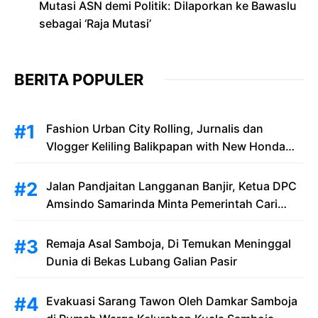
Mutasi ASN demi Politik: Dilaporkan ke Bawaslu
sebagai ‘Raja Mutasi’
BERITA POPULER
Fashion Urban City Rolling, Jurnalis dan
Vlogger Keliling Balikpapan with New Honda
Stylo 160
Jalan Pandjaitan Langganan Banjir, Ketua DPC
Amsindo Samarinda Minta Pemerintah Cari
Solusi Saat Penumpang Bandara dan
Masyarakat Terjebak Banjir
Remaja Asal Samboja, Di Temukan Meninggal
Dunia di Bekas Lubang Galian Pasir
Evakuasi Sarang Tawon Oleh Damkar Samboja