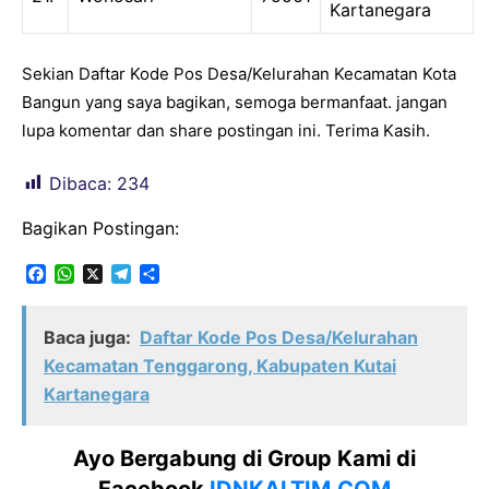
Kartanegara
Sekian Daftar Kode Pos Desa/Kelurahan Kecamatan Kota
Bangun yang saya bagikan, semoga bermanfaat. jangan
lupa komentar dan share postingan ini. Terima Kasih.
Dibaca:
234
Bagikan Postingan:
F
W
X
T
S
a
h
e
h
c
a
l
a
e
t
e
r
Baca juga:
Daftar Kode Pos Desa/Kelurahan
b
s
g
e
Kecamatan Tenggarong, Kabupaten Kutai
o
A
r
o
p
a
Kartanegara
k
p
m
Ayo Bergabung di Group Kami di
Facebook
IDNKALTIM.COM