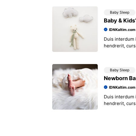
Baby Sleep
Baby & Kids
IDNKaltim.com
Duis interdum i
hendrerit, curs
tincidunt preti
Baby Sleep
Newborn Bab
IDNKaltim.com
Duis interdum i
hendrerit, curs
tincidunt preti