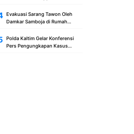
Bekas Lubang Galian Pasir
Evakuasi Sarang Tawon Oleh
Damkar Samboja di Rumah
Warga Kelurahan Kuala Samboja
Polda Kaltim Gelar Konferensi
Pers Pengungkapan Kasus
Tindak Pidana Pelanggaran
Undang-Undang ITE dan
Pornografi