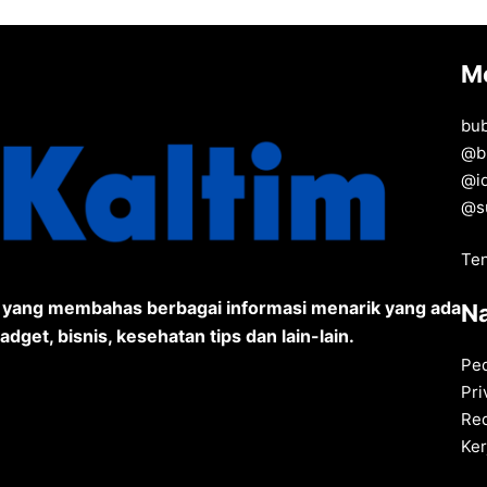
M
bu
@
b
@
i
@
s
Te
a yang membahas berbagai informasi menarik yang ada
Na
adget, bisnis, kesehatan tips dan lain-lain.
Pe
Pri
Red
Ke