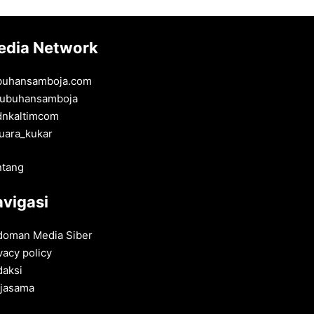
edia Network
buhansamboja.com
ubuhansamboja
dnkaltimcom
uara_kukar
ntang
vigasi
doman Media Siber
vacy policy
aksi
rjasama