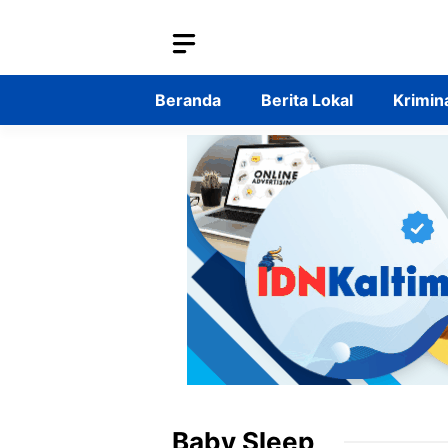
Langsung
ke
isi
Beranda
Berita Lokal
Krimin
Baby Sleep