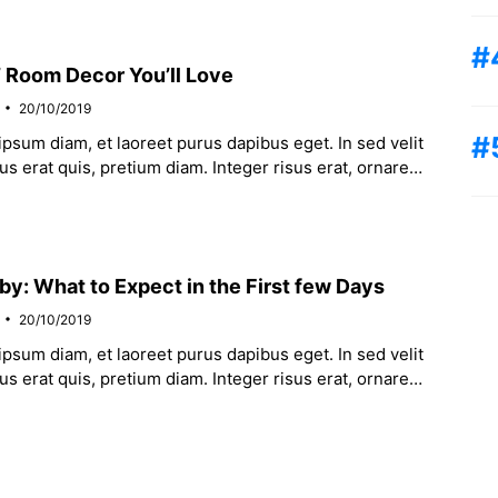
’ Room Decor You’ll Love
20/10/2019
psum diam, et laoreet purus dapibus eget. In sed velit
us erat quis, pretium diam. Integer risus erat, ornare
um varius.
y: What to Expect in the First few Days
20/10/2019
psum diam, et laoreet purus dapibus eget. In sed velit
us erat quis, pretium diam. Integer risus erat, ornare
um varius.