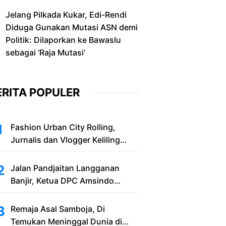
Jelang Pilkada Kukar, Edi-Rendi
Diduga Gunakan Mutasi ASN demi
Politik: Dilaporkan ke Bawaslu
sebagai ‘Raja Mutasi’
ERITA POPULER
Fashion Urban City Rolling,
Jurnalis dan Vlogger Keliling
Balikpapan with New Honda
Stylo 160
Jalan Pandjaitan Langganan
Banjir, Ketua DPC Amsindo
Samarinda Minta Pemerintah Cari
Solusi Saat Penumpang Bandara
Remaja Asal Samboja, Di
dan Masyarakat Terjebak Banjir
Temukan Meninggal Dunia di