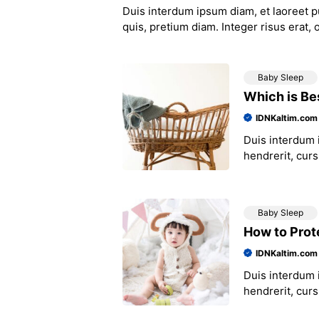
Duis interdum ipsum diam, et laoreet pu
quis, pretium diam. Integer risus erat, 
Baby Sleep
Which is Bes
IDNKaltim.com
Duis interdum i
hendrerit, curs
tincidunt preti
Baby Sleep
How to Prot
IDNKaltim.com
Duis interdum i
hendrerit, curs
tincidunt preti