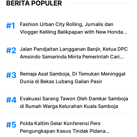
BERITA POPULER
Fashion Urban City Rolling, Jurnalis dan
Vlogger Keliling Balikpapan with New Honda
Stylo 160
Jalan Pandjaitan Langganan Banjir, Ketua DPC
Amsindo Samarinda Minta Pemerintah Cari
Solusi Saat Penumpang Bandara dan
Masyarakat Terjebak Banjir
Remaja Asal Samboja, Di Temukan Meninggal
Dunia di Bekas Lubang Galian Pasir
Evakuasi Sarang Tawon Oleh Damkar Samboja
di Rumah Warga Kelurahan Kuala Samboja
Polda Kaltim Gelar Konferensi Pers
Pengungkapan Kasus Tindak Pidana