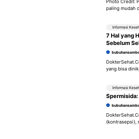
Photo Credit:
paling mudah d
membelinya di
Informasi Kese
7 Hal yang 
Sebelum Se
bubuhansambo
DokterSehat.Co
yang bisa dini
masturbasi bi
Informasi Kese
Spermisida:
bubuhansambo
DokterSehat.C
(kontrasepsi)
metode lainnya,
penggunaan k