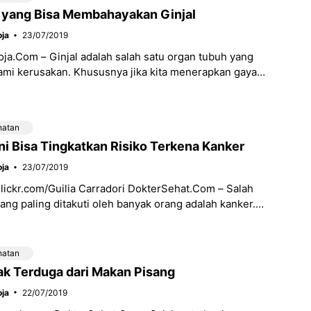
 yang Bisa Membahayakan Ginjal
ja
23/07/2019
a.Com – Ginjal adalah salah satu organ tubuh yang
mi kerusakan. Khususnya jika kita menerapkan gaya
ak sehat. Sayangnya, masih banyak orang yang
hatan
ni Bisa Tingkatkan Risiko Terkena Kanker
ja
23/07/2019
Flickr.com/Guilia Carradori DokterSehat.Com – Salah
yang paling ditakuti oleh banyak orang adalah kanker.
 membuat risiko terkena kematian dini
hatan
ak Terduga dari Makan Pisang
ja
22/07/2019