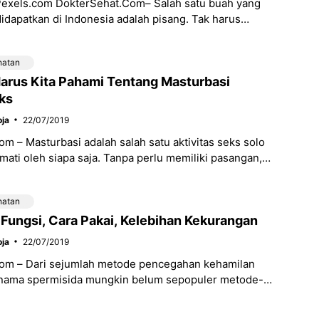
 Pexels.com DokterSehat.Com– Salah satu buah yang
idapatkan di Indonesia adalah pisang. Tak harus
 toko buah, banyak orang yang bahkan
hatan
Harus Kita Pahami Tentang Masturbasi
ks
ja
22/07/2019
m – Masturbasi adalah salah satu aktivitas seks solo
kmati oleh siapa saja. Tanpa perlu memiliki pasangan,
sa dilakukan untuk mendapatkan kenikmatan
hatan
 Fungsi, Cara Pakai, Kelebihan Kekurangan
ja
22/07/2019
om – Dari sejumlah metode pencegahan kehamilan
, nama spermisida mungkin belum sepopuler metode-
 seperti suntik KB, pil KB, spiral, vasektomi, hingga
ondom.