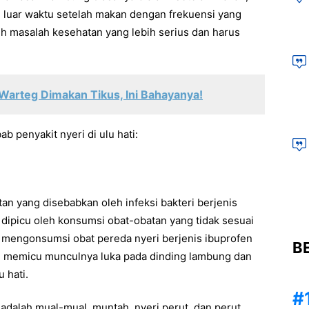
i luar waktu setelah makan dengan frekuensi yang
oleh masalah kesehatan yang lebih serius dan harus
Warteg Dimakan Tikus, Ini Bahayanya!
 penyakit nyeri di ulu hati:
n yang disebabkan oleh infeksi bakteri berjenis
isa dipicu oleh konsumsi obat-obatan yang tidak sesuai
ta mengonsumsi obat pereda nyeri berjenis ibuprofen
B
n memicu munculnya luka pada dinding lambung dan
 hati.
 adalah mual-mual, muntah, nyeri perut, dan perut