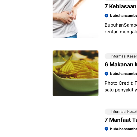
7 Kebiasaan
bubuhansambo
BubuhanSamboj
rentan mengala
hidup yang tid
Informasi Kese
6 Makanan I
bubuhansambo
Photo Credit: 
satu penyakit 
Tak hanya bisa
Informasi Kese
7 Manfaat T
bubuhansambo