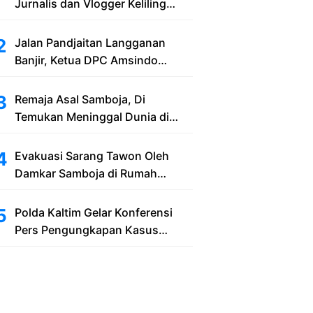
Jurnalis dan Vlogger Keliling
Balikpapan with New Honda
Stylo 160
Jalan Pandjaitan Langganan
Banjir, Ketua DPC Amsindo
Samarinda Minta Pemerintah Cari
Solusi Saat Penumpang Bandara
Remaja Asal Samboja, Di
dan Masyarakat Terjebak Banjir
Temukan Meninggal Dunia di
Bekas Lubang Galian Pasir
Evakuasi Sarang Tawon Oleh
Damkar Samboja di Rumah
Warga Kelurahan Kuala Samboja
Polda Kaltim Gelar Konferensi
Pers Pengungkapan Kasus
Tindak Pidana Pelanggaran
Undang-Undang ITE dan
Pornografi