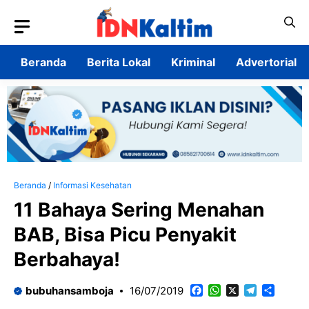
Langsung
ke
isi
Beranda
Berita Lokal
Kriminal
Advertorial
Beranda
/
Informasi Kesehatan
11 Bahaya Sering Menahan
BAB, Bisa Picu Penyakit
Berbahaya!
Facebook
WhatsApp
X
Telegram
Share
bubuhansamboja
16/07/2019