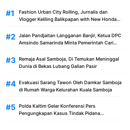
Fashion Urban City Rolling, Jurnalis dan
Vlogger Keliling Balikpapan with New Honda
Stylo 160
Jalan Pandjaitan Langganan Banjir, Ketua DPC
Amsindo Samarinda Minta Pemerintah Cari
Solusi Saat Penumpang Bandara dan
Masyarakat Terjebak Banjir
Remaja Asal Samboja, Di Temukan Meninggal
Dunia di Bekas Lubang Galian Pasir
Evakuasi Sarang Tawon Oleh Damkar Samboja
di Rumah Warga Kelurahan Kuala Samboja
Polda Kaltim Gelar Konferensi Pers
Pengungkapan Kasus Tindak Pidana
Pelanggaran Undang-Undang ITE dan
Pornografi