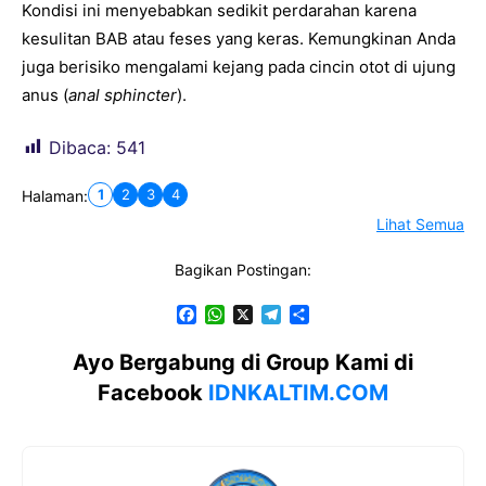
Kondisi ini menyebabkan sedikit perdarahan karena
kesulitan BAB atau feses yang keras. Kemungkinan Anda
juga berisiko mengalami kejang pada cincin otot di ujung
anus (
anal sphincter
).
Dibaca:
541
1
2
3
4
Halaman:
Lihat Semua
Bagikan Postingan:
F
W
X
T
S
a
h
e
h
c
a
l
a
Ayo Bergabung di Group Kami di
e
t
e
r
Facebook
IDNKALTIM.COM
b
s
g
e
o
A
r
o
p
a
k
p
m