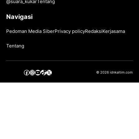
@
suara_kukar
Tentang
Navigasi
Pedoman Media Siber
Privacy policy
Redaksi
Kerjasama
Tentang
Facebook
Instagram
YouTube
TikTok
X
© 2026 idnkaltim.com