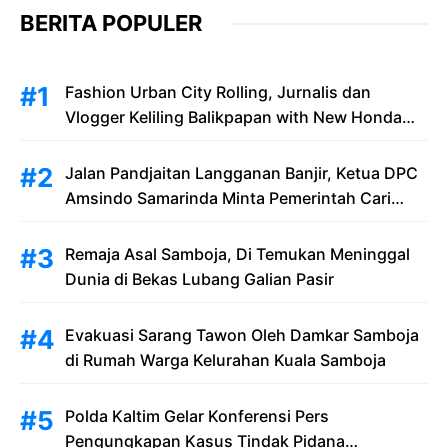
BERITA POPULER
Fashion Urban City Rolling, Jurnalis dan
Vlogger Keliling Balikpapan with New Honda
Stylo 160
Jalan Pandjaitan Langganan Banjir, Ketua DPC
Amsindo Samarinda Minta Pemerintah Cari
Solusi Saat Penumpang Bandara dan
Masyarakat Terjebak Banjir
Remaja Asal Samboja, Di Temukan Meninggal
Dunia di Bekas Lubang Galian Pasir
Evakuasi Sarang Tawon Oleh Damkar Samboja
di Rumah Warga Kelurahan Kuala Samboja
Polda Kaltim Gelar Konferensi Pers
Pengungkapan Kasus Tindak Pidana