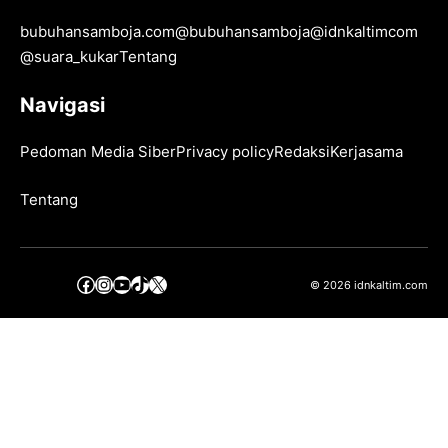
bubuhansamboja.com
@
bubuhansamboja
@
idnkaltimcom
@
suara_kukar
Tentang
Navigasi
Pedoman Media Siber
Privacy policy
Redaksi
Kerjasama
Tentang
Facebook
Instagram
YouTube
TikTok
X
© 2026 idnkaltim.com