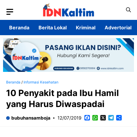
Langsung
ke
isi
Beranda
Berita Lokal
Kriminal
Advertorial
Beranda
/
Informasi Kesehatan
10 Penyakit pada Ibu Hamil
yang Harus Diwaspadai
Facebook
WhatsApp
X
Telegram
Share
bubuhansamboja
12/07/2019