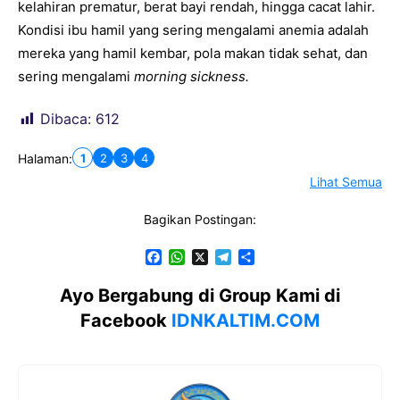
kelahiran prematur, berat bayi rendah, hingga cacat lahir.
Kondisi ibu hamil yang sering mengalami anemia adalah
mereka yang hamil kembar, pola makan tidak sehat, dan
sering mengalami
morning sickness.
Dibaca:
612
1
2
3
4
Halaman:
Lihat Semua
Bagikan Postingan:
F
W
X
T
S
a
h
e
h
c
a
l
a
Ayo Bergabung di Group Kami di
e
t
e
r
Facebook
IDNKALTIM.COM
b
s
g
e
o
A
r
o
p
a
k
p
m