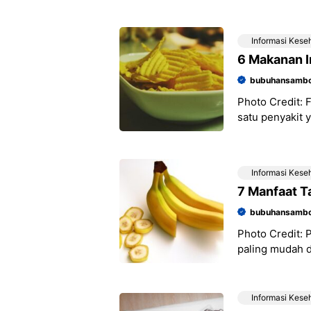
hidup yang tid
Informasi Kese
6 Makanan I
bubuhansambo
Photo Credit: 
satu penyakit 
Tak hanya bisa
Informasi Kese
7 Manfaat T
bubuhansambo
Photo Credit:
paling mudah d
membelinya di
Informasi Kese