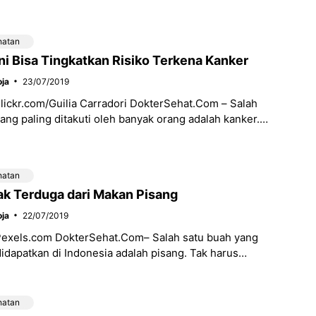
ak sehat. Sayangnya, masih banyak orang yang
hatan
ni Bisa Tingkatkan Risiko Terkena Kanker
ja
23/07/2019
Flickr.com/Guilia Carradori DokterSehat.Com – Salah
yang paling ditakuti oleh banyak orang adalah kanker.
 membuat risiko terkena kematian dini
hatan
ak Terduga dari Makan Pisang
ja
22/07/2019
 Pexels.com DokterSehat.Com– Salah satu buah yang
idapatkan di Indonesia adalah pisang. Tak harus
 toko buah, banyak orang yang bahkan
hatan