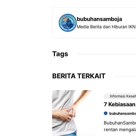
o
p
a
k
p
m
bubuhansamboja
Media Berita dan Hiburan IK
Tags
BERITA TERKAIT
Informasi Kese
7 Kebiasaan
bubuhansambo
BubuhanSamboj
rentan mengala