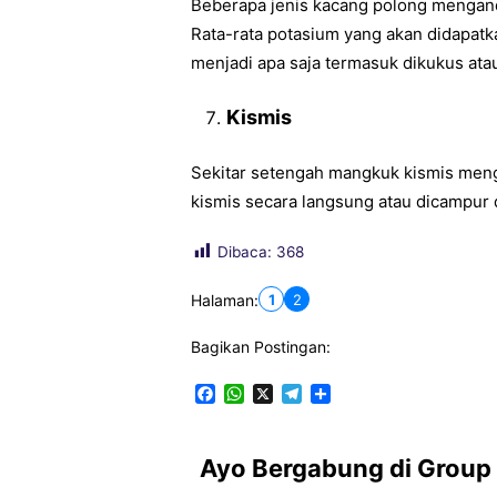
Beberapa jenis kacang polong mengand
Rata-rata potasium yang akan didapat
menjadi apa saja termasuk dikukus ata
Kismis
Sekitar setengah mangkuk kismis me
kismis secara langsung atau dicampur
Dibaca:
368
1
2
Halaman:
Bagikan Postingan:
F
W
X
T
S
a
h
e
h
c
a
l
a
e
t
e
r
Ayo Bergabung di Group
b
s
g
e
o
A
r