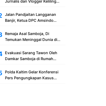
Jurnalis dan Vlogger Keliling
Balikpapan with New Honda
Stylo 160
Jalan Pandjaitan Langganan
Banjir, Ketua DPC Amsindo
Samarinda Minta Pemerintah Cari
Solusi Saat Penumpang Bandara
Remaja Asal Samboja, Di
dan Masyarakat Terjebak Banjir
Temukan Meninggal Dunia di
Bekas Lubang Galian Pasir
Evakuasi Sarang Tawon Oleh
Damkar Samboja di Rumah
Warga Kelurahan Kuala Samboja
Polda Kaltim Gelar Konferensi
Pers Pengungkapan Kasus
Tindak Pidana Pelanggaran
Undang-Undang ITE dan
Pornografi