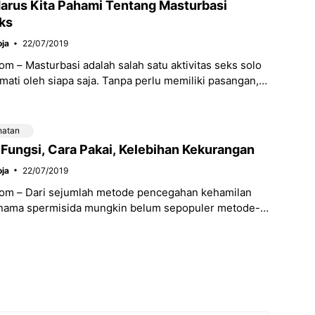
Harus Kita Pahami Tentang Masturbasi
ks
ja
22/07/2019
m – Masturbasi adalah salah satu aktivitas seks solo
kmati oleh siapa saja. Tanpa perlu memiliki pasangan,
sa dilakukan untuk mendapatkan kenikmatan
hatan
 Fungsi, Cara Pakai, Kelebihan Kekurangan
ja
22/07/2019
om – Dari sejumlah metode pencegahan kehamilan
, nama spermisida mungkin belum sepopuler metode-
 seperti suntik KB, pil KB, spiral, vasektomi, hingga
ondom.