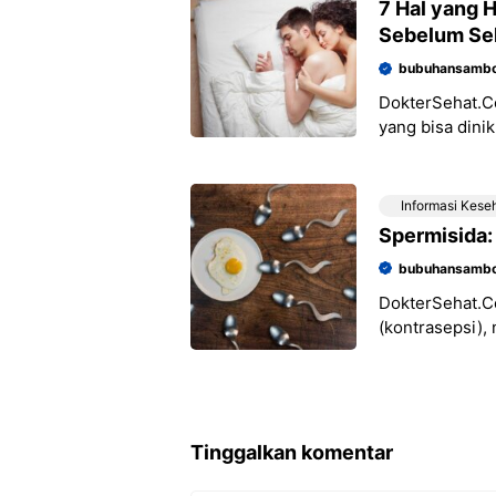
7 Hal yang 
Sebelum Se
bubuhansambo
DokterSehat.Co
yang bisa dini
masturbasi bi
Informasi Kese
Spermisida:
bubuhansambo
DokterSehat.C
(kontrasepsi)
metode lainnya,
penggunaan k
Tinggalkan komentar